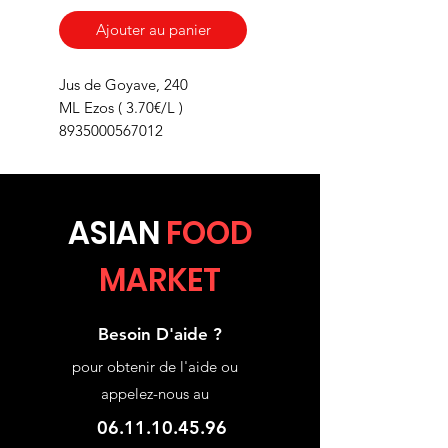
Ajouter au panier
Jus de Goyave, 240
ML Ezos ( 3.70€/L )
8935000567012
ASIA
N
FOOD
MARKET
Besoin D'aide ?
pour obtenir de l'aide ou
appelez-nous au
06.11.10.45.96