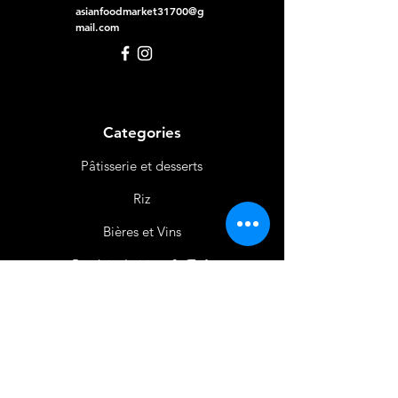
asianfoodmarket31700@g
mail.com
Categories
Pâtisserie et desserts
Riz
Bières
et Vins
Produits Laitiers &
Œufs
Viande et Volaille
Boissons
Produits Non
Alimentaires
Épices