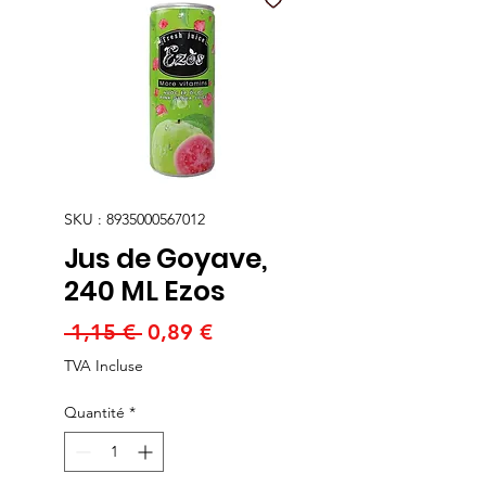
SKU : 8935000567012
Jus de Goyave,
240 ML Ezos
Prix
Prix
 1,15 € 
0,89 €
original
promotionnel
TVA Incluse
Quantité
*