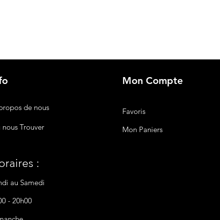
fo
Mon Compte
propos de nous
Favoris
 nous Trouver
Mon Paniers
raires :
ndi au Samedi
00 - 20h00
manche