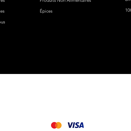
res
Produits Non
Alimentaires
10
tes
Épices
ous
CGV&CGU
Nous acceptons les modes de paiement suivant