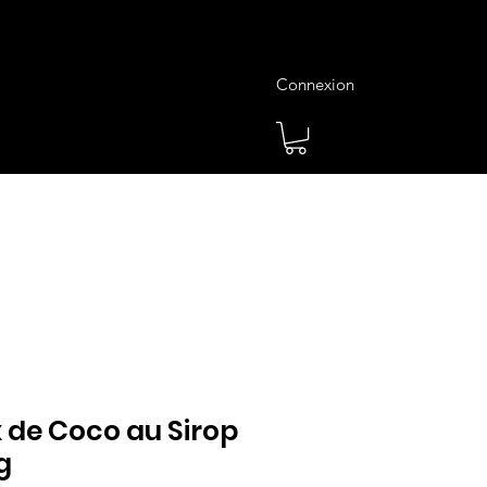
Connexion
es
Meilleures Ventes
Plus
 de Coco au Sirop
g