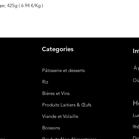
r, 425g ( 6.94 €/Kg )
Categories
In
À 
Pâtisserie et desserts
Où
Riz
Bières
et Vins
Ho
Produits Laitiers &
Œufs
Lu
Viande et Volaille
9h
Boissons
Di