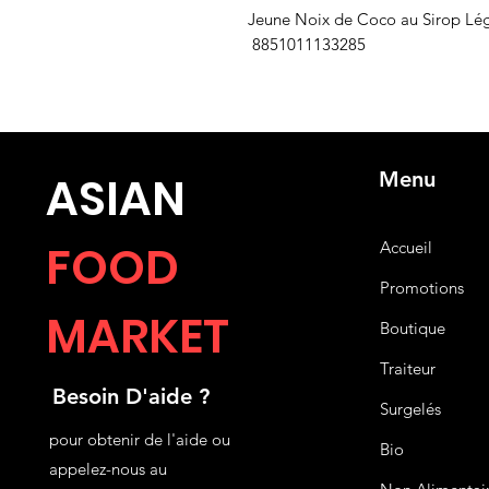
Jeune Noix de Coco au Sirop Lége
8851011133285
Menu
ASIA
N
FOOD
Accueil
Promotions
MARKET
Boutique
Traiteur
Besoin D'aide ?
Surgelés
pour obtenir de l'aide ou
Bio
appelez-nous au