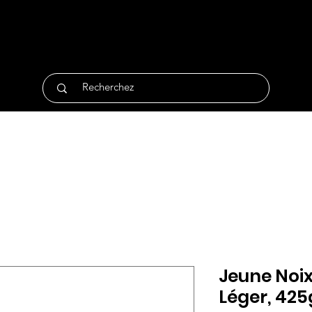
tique
Traiteur
Surgelés
Bio
Non Alimentair
Jeune Noix
Léger, 425