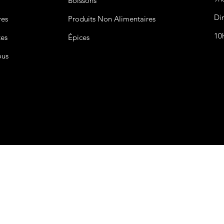
Boissons
Di
res
Produits Non
Alimentaires
10
tes
Épices
ous
CGV&CGU
Nous acceptons les modes de paiement suivant