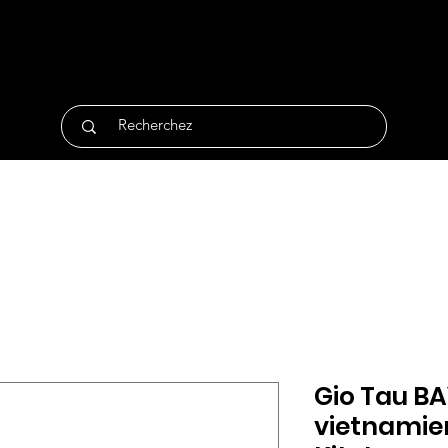
tique
Traiteur
Surgelés
Bio
Non Alimentair
Gio Tau B
vietnamie