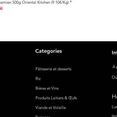
amien 500g Oriental Kitchen (9.10€/Kg)
*
é)
Categories
In
À 
Pâtisserie et desserts
Où
Riz
Bières
et Vins
Ho
Produits Laitiers &
Œufs
Lu
Viande et Volaille
9h