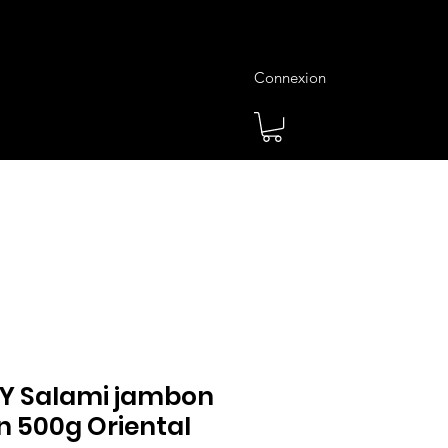
Connexion
es
Meilleures Ventes
Plus
AY Salami jambon
n 500g Oriental