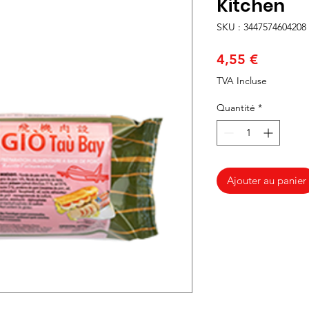
Kitchen
SKU : 3447574604208
Prix
4,55 €
TVA Incluse
Quantité
*
Ajouter au panier