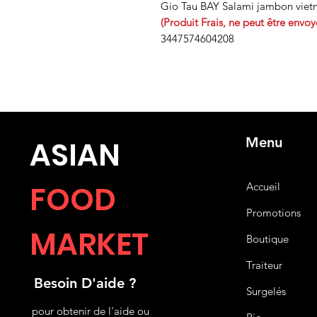
Gio Tau BAY Salami jambon vietn
(Produit Frais, ne peut être envoy
3447574604208
Menu
ASIA
N
FOOD
Accueil
Promotions
MARKET
Boutique
Traiteur
Besoin D'aide ?
Surgelés
pour obtenir de l'aide ou