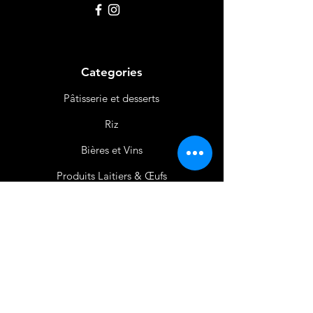
Categories
Pâtisserie et desserts
Riz
Bières
et Vins
Produits Laitiers &
Œufs
Viande et Volaille
Boissons
Produits Non
Alimentaires
Épices