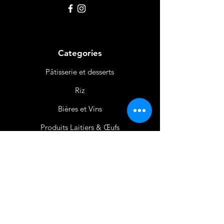
Categories
Pâtisserie et desserts
Riz
Bières
et Vins
Produits Laitiers &
Œufs
Viande et Volaille
Boissons
Produits Non
Alimentaires
Épices