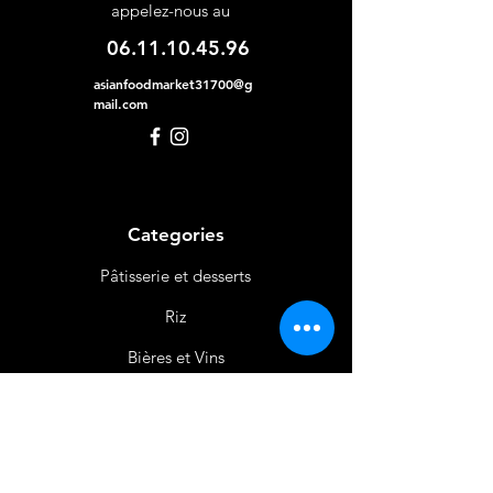
appelez-nous au
06.11.10.45.96
asianfoodmarket31700@g
mail.com
Categories
Pâtisserie et desserts
Riz
Bières
et Vins
Produits Laitiers &
Œufs
Viande et Volaille
Boissons