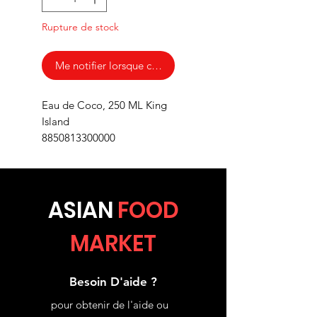
Rupture de stock
Me notifier lorsque cet article est disponible
Eau de Coco, 250 ML King
Island
8850813300000
ASIA
N
FOOD
MARKET
Besoin D'aide ?
pour obtenir de l'aide ou