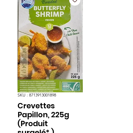
SKU : 8713913001898
Crevettes
Papillon, 225g
(Produit
surgelé* )