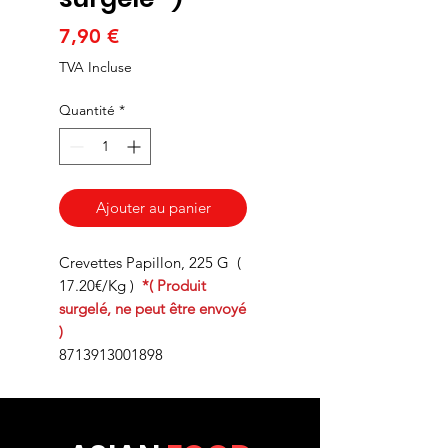
Prix
7,90 €
TVA Incluse
Quantité
*
Ajouter au panier
Crevettes Papillon, 225 G (
17.20€/Kg )
*( Produit
surgelé, ne peut être envoyé
)
8713913001898