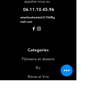
appelez-nous au
06.11.10.45.96
asianfoodmarket31700@g
mail.com
Categories
Pâtisserie et desserts
Riz
Bières
et Vins
Produits Laitiers &
Œufs
Viande et Volaille
Boissons