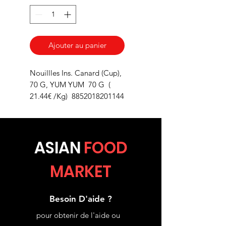
Ajouter au panier
Nouillles Ins. Canard (Cup),
70 G, YUM YUM 70 G (
21.44€ /Kg) 8852018201144
ASIA
N
FOOD
MARKET
Besoin D'aide ?
pour obtenir de l'aide ou