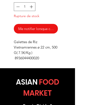
Rupture de stock
Me notifier lorsque cet article est disponible
Galettes de Riz
Vietnamiennes ø 22 cm, 500
G( 7.5€/Kg )
8936044400020
ASIA
N
FOOD
MARKET