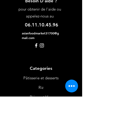
Besoin D'aide ?
pour obtenir de l'aide ou
appelez-nous au
06.11.10.45.96
asianfoodmarket31700@g
mail.com
Categories
Pâtisserie et desserts
Riz
Bières
et Vins
Produits Laitiers &
Œufs