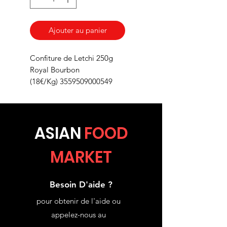
Ajouter au panier
Confiture de Letchi 250g
Royal Bourbon
(18€/Kg) 3559509000549
ASIA
N
FOOD
MARKET
Besoin D'aide ?
pour obtenir de l'aide ou
appelez-nous au