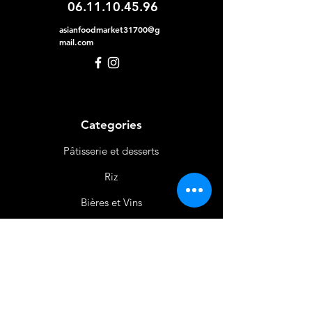
06.11.10.45.96
asianfoodmarket31700@g
mail.com
Categories
Pâtisserie et desserts
Riz
Bières
et Vins
Produits Laitiers &
Œufs
Viande et Volaille
Boissons
Produits Non
Alimentaires