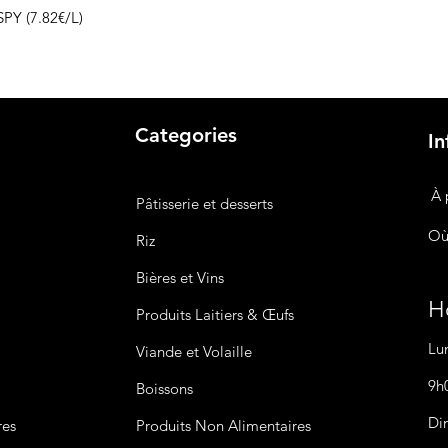
SPY (7.82€/L)
Categories
In
À 
Pâtisserie et desserts
Où
Riz
Bières
et Vins
Ho
Produits Laitiers &
Œufs
Lu
Viande et Volaille
9h
Boissons
Di
res
Produits Non
Alimentaires