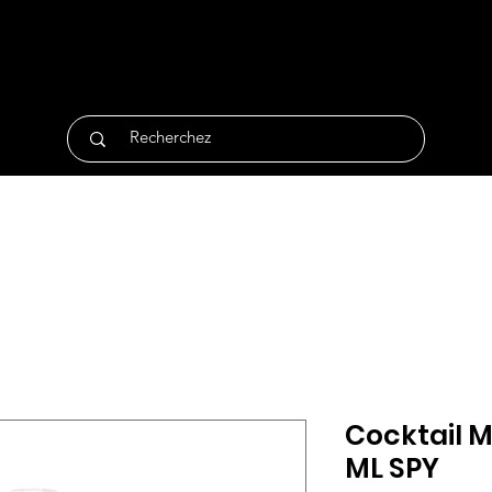
tique
Traiteur
Surgelés
Bio
Non Alimentair
Cocktail M
ML SPY