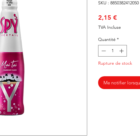
SKU : 8850382412050
Prix
2,15 €
TVA Incluse
Quantité
*
Rupture de stock
Me notifier lorsqu