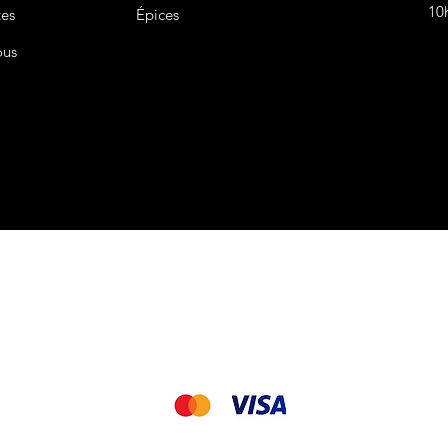
10
tes
Épices
ous
CGV&CGU
Nous acceptons les modes de paiement suivant