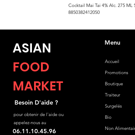
Cocktail Mai Tai 4% Alc. 275 ML 
8850382412050
Menu
ASIA
N
FOOD
Accueil
Promotions
MARKET
Boutique
Traiteur
Besoin D'aide ?
Surgelés
pour obtenir de l'aide ou
Bio
appelez-nous au
Non Alimentai
06.11.10.45.96