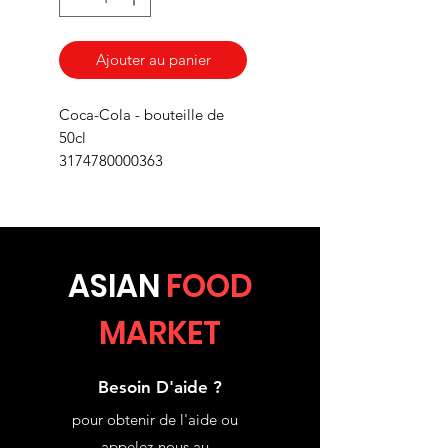
Ajouter au panier
Coca-Cola - bouteille de
50cl
3174780000363
ASIA
N
FOOD
MARKET
Besoin D'aide ?
pour obtenir de l'aide ou
appelez-nous au