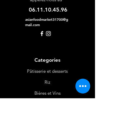
06.11.10.45.96
asianfoodmarket31700@g
mail.com
Categories
Pâtisserie et desserts
Riz
Bières
et Vins
Produits Laitiers &
Œufs
Viande et Volaille
Boissons