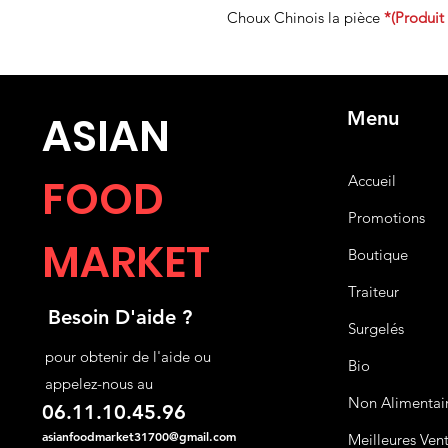
Choux Chinois la pièce
*(Produit
Menu
ASIA
N
FOOD
Accueil
Promotions
MARKET
Boutique
Traiteur
Besoin D'aide ?
Surgelés
pour obtenir de l'aide ou
Bio
appelez-nous au
Non Alimentai
06.11.10.45.96
asianfoodmarket31700@gmail.com
Meilleures Ven