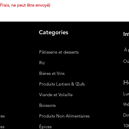
 Frais, ne peut être envoyé)
Categories
In
À 
Pâtisserie et desserts
Où
Riz
Bières
et Vins
Ho
Produits Laitiers &
Œufs
Lu
Viande et Volaille
9h
Boissons
Di
res
Produits Non
Alimentaires
10
tes
Épices