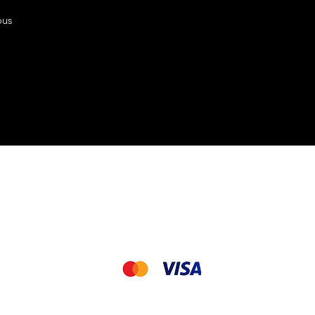
ous
CGV&CGU
Nous acceptons les modes de paiement suivant
© 2022 by Asian Distribution