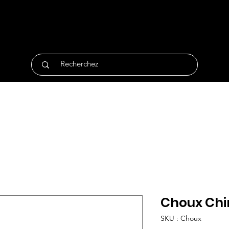
tique
Traiteur
Surgelés
Bio
Non Alimentair
Choux Chin
SKU : Choux