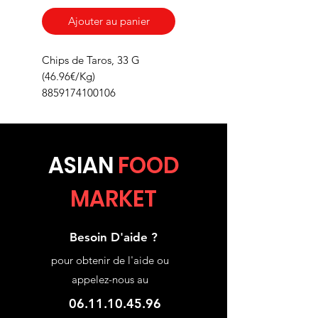
Ajouter au panier
Chips de Taros, 33 G
(46.96€/Kg)
8859174100106
ASIA
N
FOOD
MARKET
Besoin D'aide ?
pour obtenir de l'aide ou
appelez-nous au
06.11.10.45.96