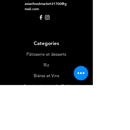
asianfoodmarket31700@g
mail.com
Categories
Pâtisserie et desserts
Riz
Bières
et Vins
Produits Laitiers &
Œufs
Viande et Volaille
Boissons
Produits Non
Alimentaires
Épices