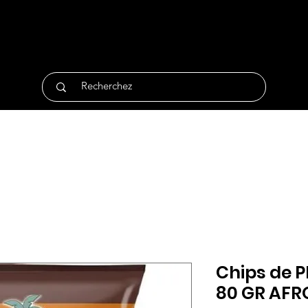
tique
Traiteur
Surgelés
Bio
Non Alimentair
Chips de 
80 GR AFR