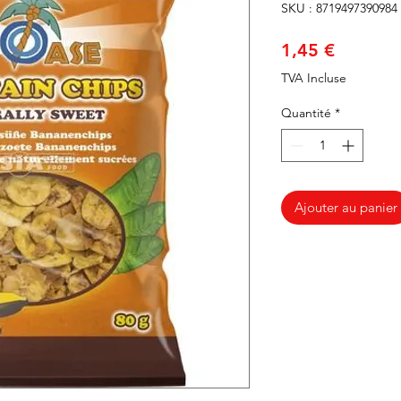
SKU : 8719497390984
Prix
1,45 €
TVA Incluse
Quantité
*
Ajouter au panier