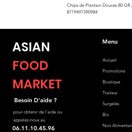
Chips de Plantain Douces 80 GR
8719497390984
Menu
ASIA
N
FOOD
Accueil
Promotions
MARKET
Boutique
Traiteur
Besoin D'aide ?
Surgelés
pour obtenir de l'aide ou
Bio
appelez-nous au
Non Alimentai
06.11.10.45.96