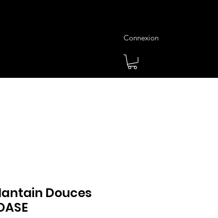
Connexion
es
Meilleures Ventes
Plus
Plantain Douces
OASE