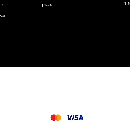
10
tes
Épices
ous
CGV&CGU
Nous acceptons les modes de paiement suivant