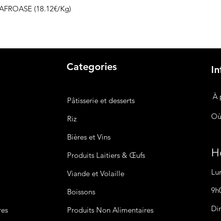
 AFROASE (18.12€/Kg)
Categories
In
À 
Pâtisserie et desserts
Où
Riz
Bières
et Vins
Ho
Produits Laitiers &
Œufs
Lu
Viande et Volaille
9h
Boissons
Di
res
Produits Non
Alimentaires