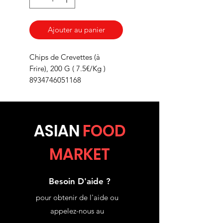
Ajouter au panier
Chips de Crevettes (à
Frire), 200 G ( 7.5€/Kg )
8934746051168
ASIA
N
FOOD
MARKET
Besoin D'aide ?
pour obtenir de l'aide ou
appelez-nous au