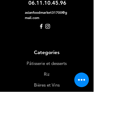
06.11.10.45.96
asianfoodmarket31700@g
mail.com
Categories
Pâtisserie et desserts
Riz
Bières
et Vins
Produits Laitiers &
Œufs
Viande et Volaille
Boissons
Produits Non
Alimentaires