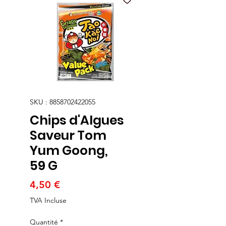
SKU : 8858702422055
Chips d'Algues
Saveur Tom
Yum Goong,
59 G
Prix
4,50 €
TVA Incluse
Quantité
*