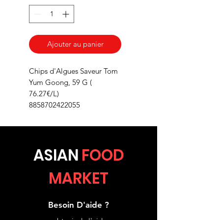
Ajouter au panier
Chips d'Algues Saveur Tom
Yum Goong, 59 G (
76.27€/L)
8858702422055
ASIA
N
FOOD
MARKET
Besoin D'aide ?