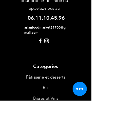
pour obtenir de l'aide ou
appelez-nous au
06.11.10.45.96
asianfoodmarket31700@g
mail.com
Categories
Pâtisserie et desserts
Riz
Bières
et Vins
Produits Laitiers &
Œufs
Viande et Volaille