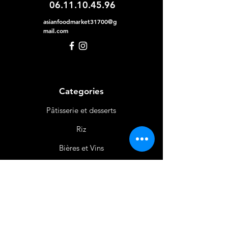
06.11.10.45.96
asianfoodmarket31700@g
mail.com
Categories
Pâtisserie et desserts
Riz
Bières
et Vins
Produits Laitiers &
Œufs
Viande et Volaille
Boissons
Produits Non
Alimentaires