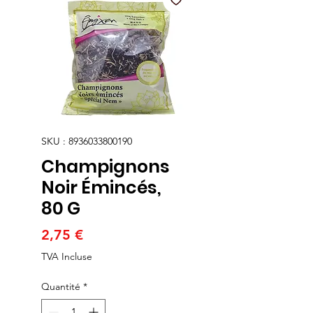
SKU : 8936033800190
Champignons
Noir Émincés,
80 G
Prix
2,75 €
TVA Incluse
Quantité
*