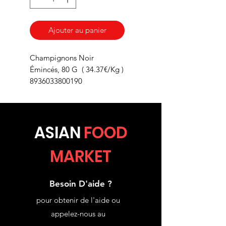
Ajouter au panier
Champignons Noir
Émincés, 80 G ( 34.37€/Kg )
8936033800190
ASIA
N
FOOD
MARKET
Besoin D'aide ?
pour obtenir de l'aide ou
appelez-nous au