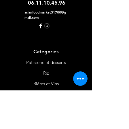
06.11.10.45.96
asianfoodmarket31700@g
mail.com
Categories
Pâtisserie et desserts
Riz
Bières
et Vins
Produits Laitiers &
Œufs
Viande et Volaille
Boissons
Produits Non
Alimentaires