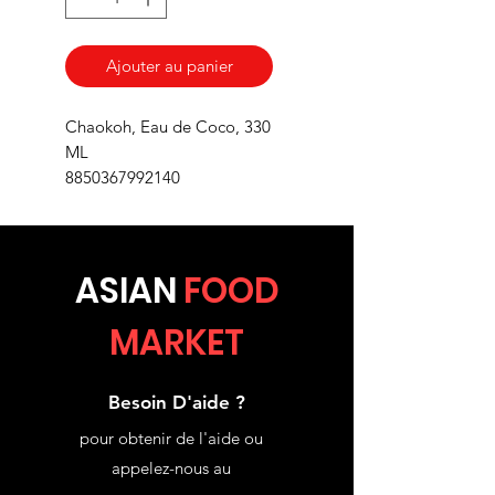
Ajouter au panier
Chaokoh, Eau de Coco, 330
ML
8850367992140
ASIA
N
FOOD
MARKET
Besoin D'aide ?
pour obtenir de l'aide ou
appelez-nous au