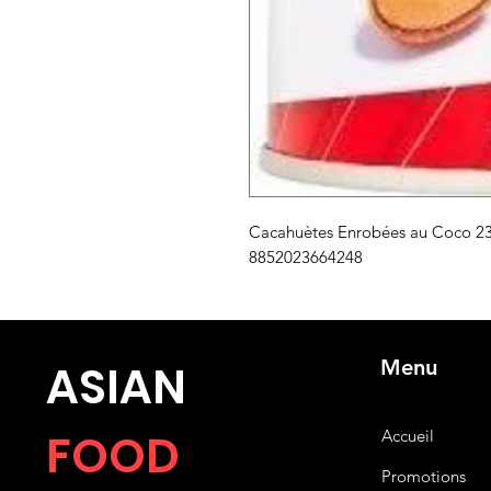
Cacahuètes Enrobées au Coco 2
8852023664248
Menu
ASIA
N
FOOD
Accueil
Promotions