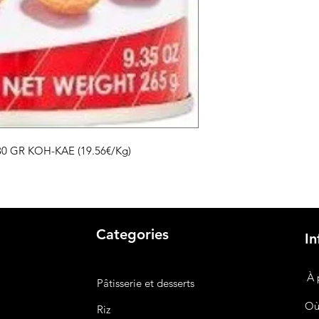
30 GR KOH-KAE (19.56€/Kg)
Categories
In
À 
Pâtisserie et desserts
Où
Riz