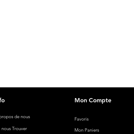
fo
Mon Compte
propos de nous
Favoris
 nous Trouver
Mon Paniers