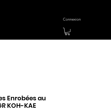
Connexion
es
Meilleures Ventes
Plus
s Enrobées au
GR KOH-KAE