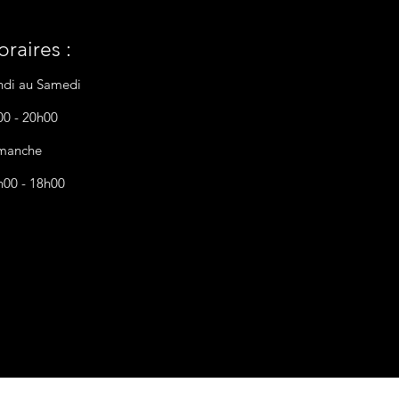
raires :
ndi au Samedi
00 - 20h00
manche
h00 - 18h00