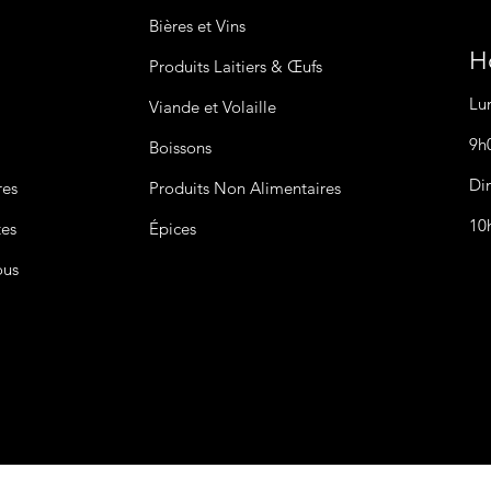
Bières
et Vins
Ho
Produits Laitiers &
Œufs
Lu
Viande et Volaille
9h
Boissons
Di
res
Produits Non
Alimentaires
10
tes
Épices
ous