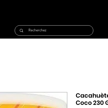
tique
Traiteur
Surgelés
Bio
Non Alimentair
Cacahuète
Coco 230 