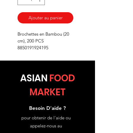
Ajouter au panier
Brochettes en Bambou (20
cm), 200 PCS
8850191924195
ASIA
N
FOOD
MARKET
Besoin D'aide ?
pour obtenir de l'aide ou
appelez-nous au