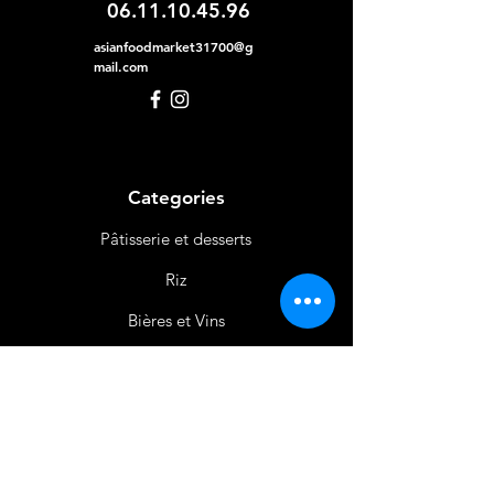
06.11.10.45.96
asianfoodmarket31700@g
mail.com
Categories
Pâtisserie et desserts
Riz
Bières
et Vins
Produits Laitiers &
Œufs
Viande et Volaille
Boissons
Produits Non
Alimentaires