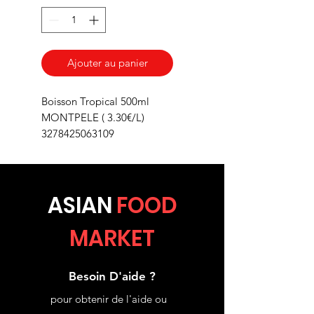
Ajouter au panier
Boisson Tropical 500ml
MONTPELE ( 3.30€/L)
3278425063109
ASIA
N
FOOD
MARKET
Besoin D'aide ?
pour obtenir de l'aide ou