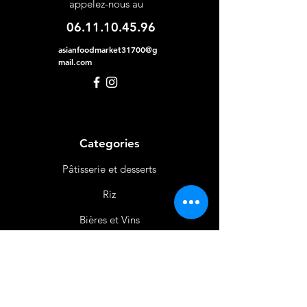
appelez-nous au
06.11.10.45.96
asianfoodmarket31700@g
mail.com
Categories
Pâtisserie et desserts
Riz
Bières
et Vins
Produits Laitiers &
Œufs
Viande et Volaille
Boissons