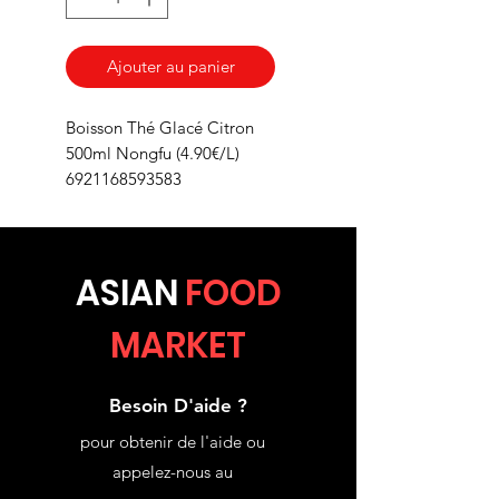
Ajouter au panier
Boisson Thé Glacé Citron
500ml Nongfu (4.90€/L)
6921168593583
ASIA
N
FOOD
MARKET
Besoin D'aide ?
pour obtenir de l'aide ou
appelez-nous au