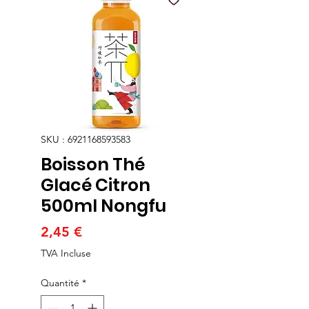
SKU : 6921168593583
Boisson Thé
Glacé Citron
500ml Nongfu
Prix
2,45 €
TVA Incluse
Quantité
*