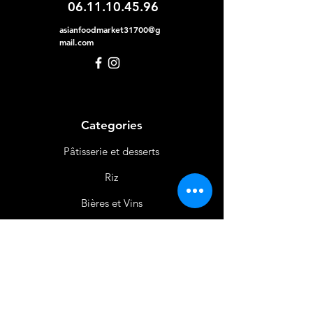
06.11.10.45.96
asianfoodmarket31700@g
mail.com
Categories
Pâtisserie et desserts
Riz
Bières
et Vins
Produits Laitiers &
Œufs
Viande et Volaille
Boissons
Produits Non
Alimentaires