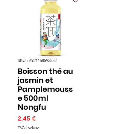
SKU : 6921168593552
Boisson thé au
jasmin et
Pamplemouss
e 500ml
Nongfu
Prix
2,45 €
TVA Incluse