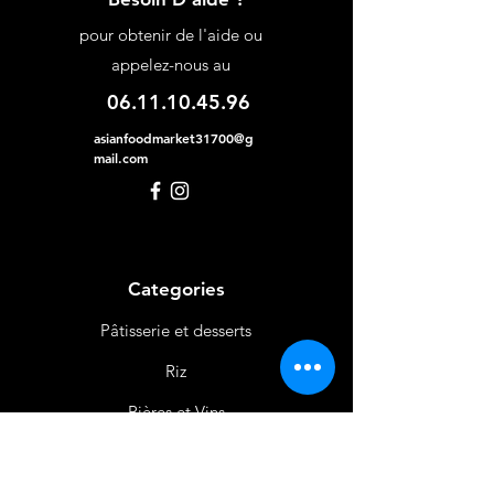
pour obtenir de l'aide ou
appelez-nous au
06.11.10.45.96
asianfoodmarket31700@g
mail.com
Categories
Pâtisserie et desserts
Riz
Bières
et Vins
Produits Laitiers &
Œufs
Viande et Volaille