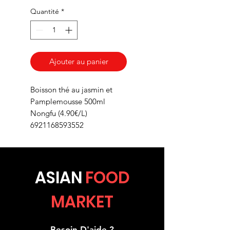
Quantité
*
Ajouter au panier
Boisson thé au jasmin et
Pamplemousse 500ml
Nongfu (4.90€/L)
6921168593552
ASIA
N
FOOD
MARKET
Besoin D'aide ?