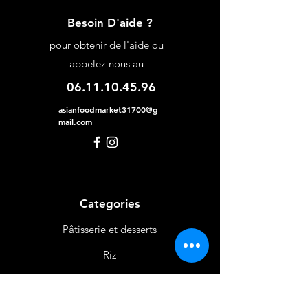
Besoin D'aide ?
pour obtenir de l'aide ou
appelez-nous au
06.11.10.45.96
asianfoodmarket31700@g
mail.com
Categories
Pâtisserie et desserts
Riz
Bières
et Vins
Produits Laitiers &
Œufs