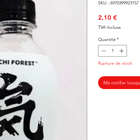
SKU : 6970399923157
Prix
2,10 €
TVA Incluse
Quantité
*
Rupture de stock
Me notifier lorsqu