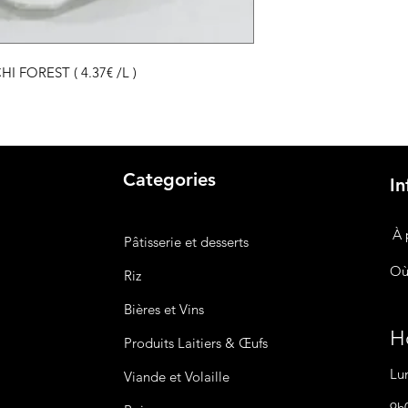
HI FOREST ( 4.37€ /L )
Categories
In
À 
Pâtisserie et desserts
Où
Riz
Bières
et Vins
Ho
Produits Laitiers &
Œufs
Lu
Viande et Volaille
9h