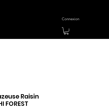
Connexion
es
Meilleures Ventes
Plus
zeuse Raisin
HI FOREST