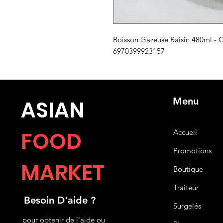
Boisson Gazeuse Raisin 480ml - C
6970399923157
Menu
ASIA
N
FOOD
Accueil
Promotions
MARKET
Boutique
Traiteur
Besoin D'aide ?
Surgelés
pour obtenir de l'aide ou