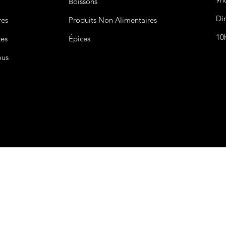
Boissons
Di
res
Produits Non
Alimentaires
10
tes
Épices
ous
CGV&CGU
Nous acceptons les modes de paiement suivant