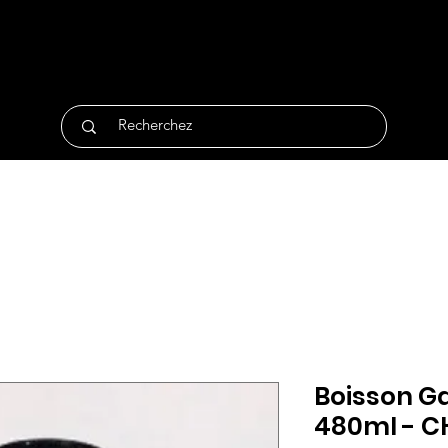
tique
Traiteur
Surgelés
Bio
Non Alimentair
Boisson Ga
480ml - C