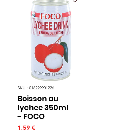
SKU : 016229901226
Boisson au
lychee 350ml
- FOCO
Prix
1,59 €