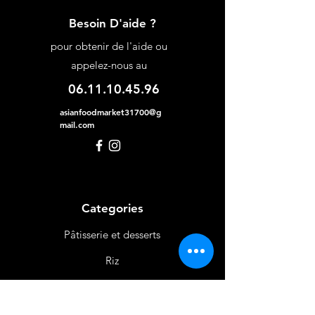
Besoin D'aide ?
pour obtenir de l'aide ou
appelez-nous au
06.11.10.45.96
asianfoodmarket31700@g
mail.com
Categories
Pâtisserie et desserts
Riz
Bières
et Vins
Produits Laitiers &
Œufs