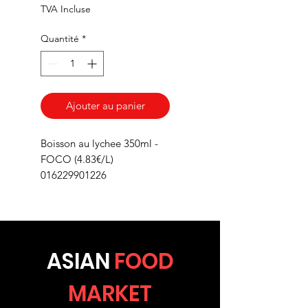
TVA Incluse
Quantité
*
Ajouter au panier
Boisson au lychee 350ml -
FOCO (4.83€/L)
016229901226
ASIA
N
FOOD
MARKET