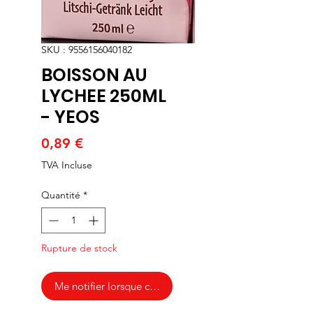
SKU : 9556156040182
BOISSON AU
LYCHEE 250ML
- YEOS
Prix
0,89 €
TVA Incluse
Quantité
*
Rupture de stock
Me notifier lorsque cet article est disponible