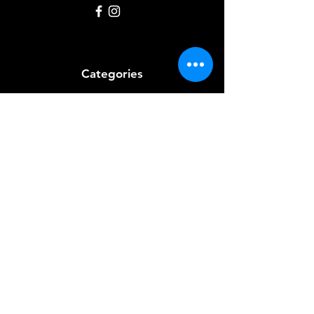
Categories
Pâtisserie et desserts
Riz
Bières
et Vins
Produits Laitiers &
Œufs
Viande et Volaille
Boissons
Produits Non
Alimentaires
Épices