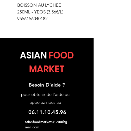
BOISSON AU LYCHEE
250ML - YEOS (3.56€/L)
9556156040182
ASIA
N
FOOD
MARKET
Besoin D'aide ?
pour obtenir de l'aide ou
appelez-nous au
06.11.10.45.96
asianfoodmarket31700@g
mail.com