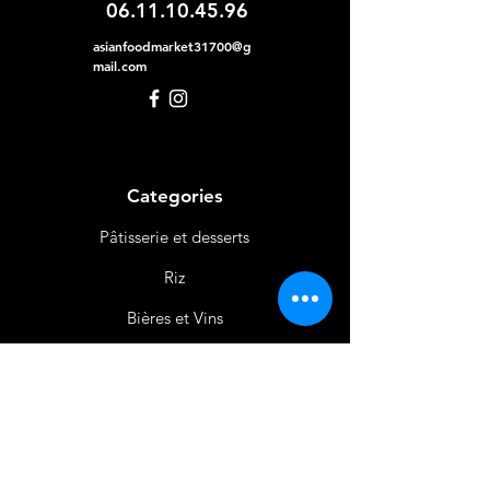
06.11.10.45.96
asianfoodmarket31700@g
mail.com
Categories
Pâtisserie et desserts
Riz
Bières
et Vins
Produits Laitiers &
Œufs
Viande et Volaille
Boissons
Produits Non
Alimentaires