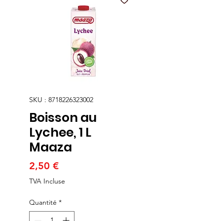
SKU : 8718226323002
Boisson au
Lychee, 1 L
Maaza
Prix
2,50 €
TVA Incluse
Quantité
*