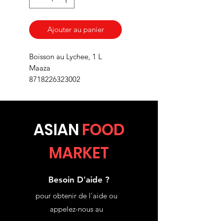
Ajouter au panier
Boisson au Lychee, 1 L
Maaza
8718226323002
ASIA
N
FOOD
MARKET
Besoin D'aide ?
pour obtenir de l'aide ou
appelez-nous au