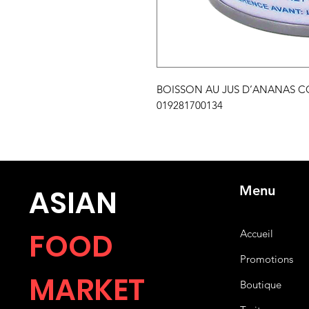
BOISSON AU JUS D’ANANAS COC
019281700134
Menu
ASIA
N
FOOD
Accueil
Promotions
MARKET
Boutique