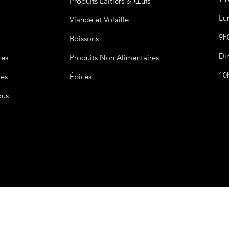
Produits Laitiers &
Œufs
Lu
Viande et Volaille
9h
Boissons
Di
res
Produits Non
Alimentaires
10
tes
Épices
ous
CGV&CGU