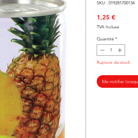
SKU : 019281700134
Prix
1,25 €
TVA Incluse
Quantité
*
Rupture de stock
Me notifier lorsqu