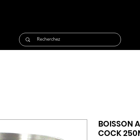
tique
Traiteur
Surgelés
Bio
Non Alimentair
BOISSON A
COCK 250