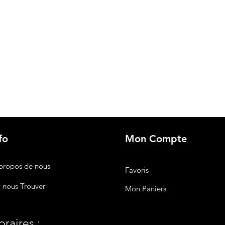
fo
Mon Compte
propos de nous
Favoris
 nous Trouver
Mon Paniers
raires :