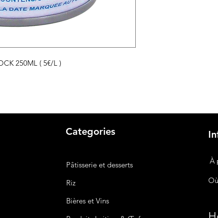
K 250ML ( 5€/L )
Categories
In
À 
Pâtisserie et desserts
Où
Riz
Bières
et Vins
Ho