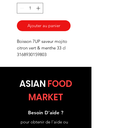
Ajouter au panier
Boisson 7UP saveur mojito
citron vert & menthe 33 cl
3168930159803
ASIA
N
FOOD
MARKET
Besoin D'aide ?
pour obtenir de l'aide ou