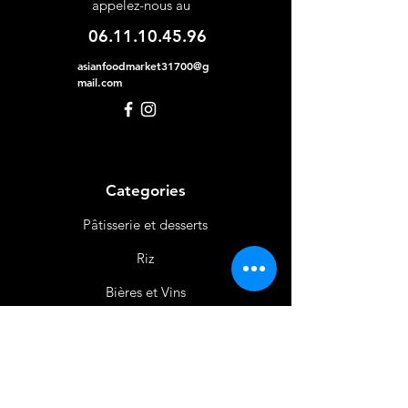
appelez-nous au
06.11.10.45.96
asianfoodmarket31700@g
mail.com
Categories
Pâtisserie et desserts
Riz
Bières
et Vins
Produits Laitiers &
Œufs
Viande et Volaille
Boissons