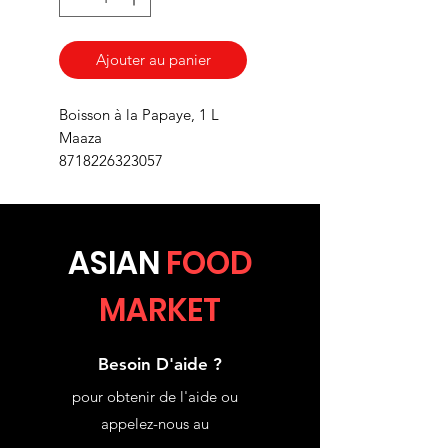
Ajouter au panier
Boisson à la Papaye, 1 L
Maaza
8718226323057
ASIA
N
FOOD
MARKET
Besoin D'aide ?
pour obtenir de l'aide ou
appelez-nous au