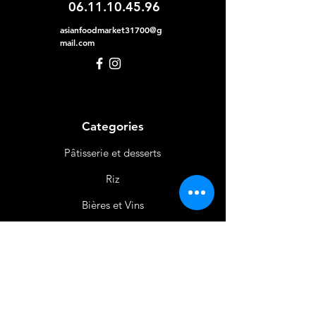
06.11.10.45.96
asianfoodmarket31700@g
mail.com
Categories
Pâtisserie et desserts
Riz
Bières
et Vins
Produits Laitiers &
Œufs
Viande et Volaille
Boissons
Produits Non
Alimentaires