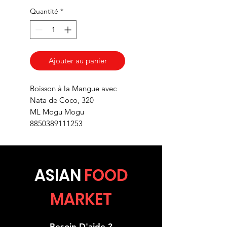
Quantité
*
Ajouter au panier
Boisson à la Mangue avec
Nata de Coco, 320
ML Mogu Mogu
8850389111253
ASIA
N
FOOD
MARKET
Besoin D'aide ?