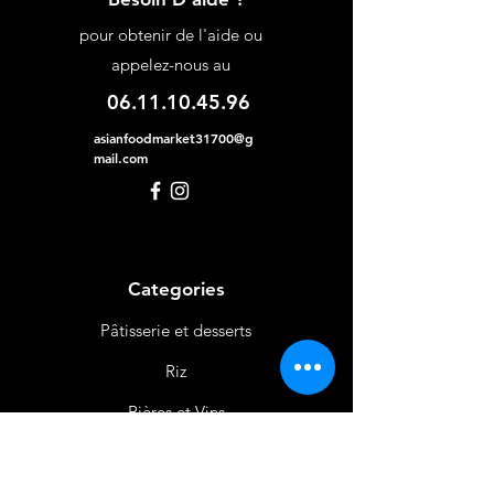
pour obtenir de l'aide ou
appelez-nous au
06.11.10.45.96
asianfoodmarket31700@g
mail.com
Categories
Pâtisserie et desserts
Riz
Bières
et Vins
Produits Laitiers &
Œufs
Viande et Volaille