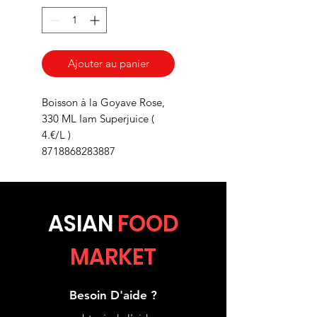
Ajouter au panier
Boisson à la Goyave Rose,
330 ML Iam Superjuice (
4.€/L )
8718868283887
ASIA
N
FOOD
MARKET
Besoin D'aide ?