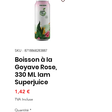
SKU : 8718868283887
Boisson à la
Goyave Rose,
330 ML Iam
Superjuice
Prix
1,42 €
TVA Incluse
Quantité
*