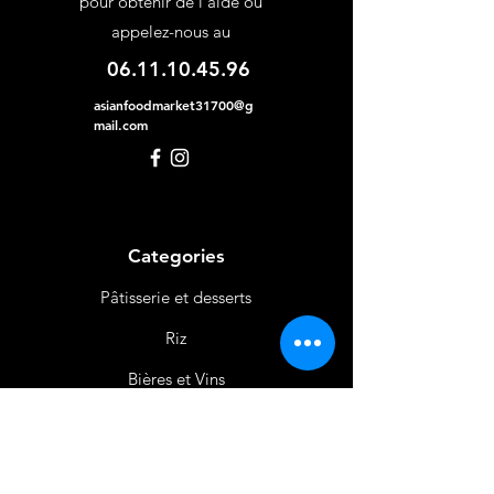
pour obtenir de l'aide ou
appelez-nous au
06.11.10.45.96
asianfoodmarket31700@g
mail.com
Categories
Pâtisserie et desserts
Riz
Bières
et Vins
Produits Laitiers &
Œufs
Viande et Volaille