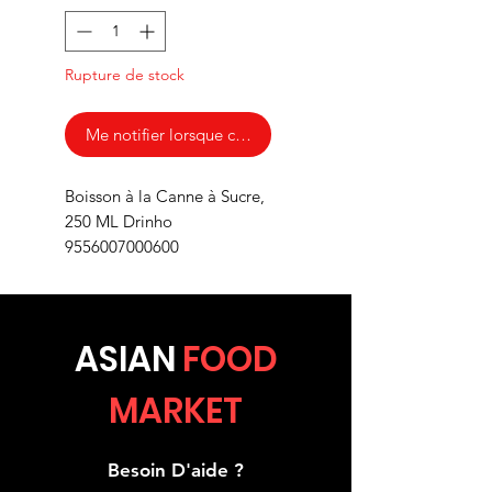
Rupture de stock
Me notifier lorsque cet article est disponible
Boisson à la Canne à Sucre,
250 ML Drinho
9556007000600
ASIA
N
FOOD
MARKET
Besoin D'aide ?