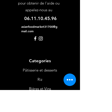
pour obtenir de l'aide ou
appelez-nous au
06.11.10.45.96
asianfoodmarket31700@g
mail.com
Categories
Pâtisserie et desserts
Riz
Bières
et Vins
Produits Laitiers &
Œufs
Viande et Volaille