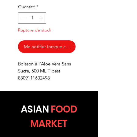
Quantité
*
Rupture de stock
Me notifier lorsque cet article est disponible
Boisson à l'Aloe Vera Sans
Sucre, 500 ML T'best
8809111632498
ASIA
N
FOOD
MARKET