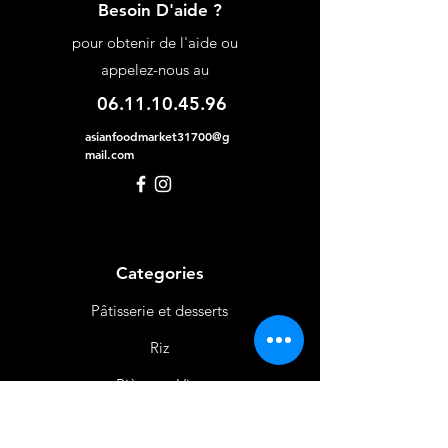
Besoin D'aide ?
pour obtenir de l'aide ou
appelez-nous au
06.11.10.45.96
asianfoodmarket31700@g
mail.com
Categories
Pâtisserie et desserts
Riz
Bières
et Vins
Produits Laitiers &
Œufs