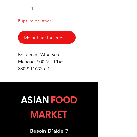
Rupture de stock
Me notifier lorsque cet article est disponible
Boisson à l'Aloe Vera
Mangue, 500 ML T'best
8809111632511
ASIA
N
FOOD
MARKET
Besoin D'aide ?