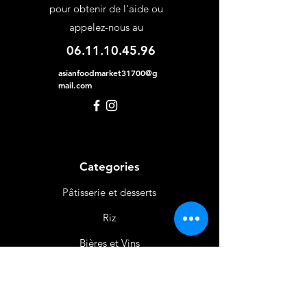
pour obtenir de l'aide ou
appelez-nous au
06.11.10.45.96
asianfoodmarket31700@g
mail.com
Categories
Pâtisserie et desserts
Riz
Bières
et Vins
Produits Laitiers &
Œufs
Viande et Volaille