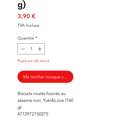
g)
Prix
3,90 €
TVA Incluse
Quantité
*
Rupture de stock
Me notifier lorsque cet article est disponible
Biscuits roulés fourrés au
sésame noir, Yuki&Love (160
g)
4712972150275