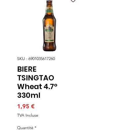
SKU : 6901035617260
BIERE
TSINGTAO
Wheat 4.7°
330ml
Prix
1,95 €
TVA Incluse
Quantité
*