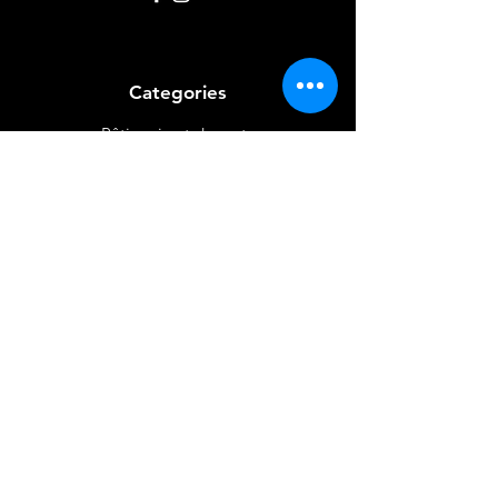
Categories
Pâtisserie et desserts
Riz
Bières
et Vins
Produits Laitiers &
Œufs
Viande et Volaille
Boissons
Produits Non
Alimentaires
Épices
Mon Compte