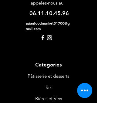
appelez-nous au
06.11.10.45.96
asianfoodmarket31700@g
mail.com
Categories
Pâtisserie et desserts
Riz
Bières
et Vins
Produits Laitiers &
Œufs
Viande et Volaille
Boissons