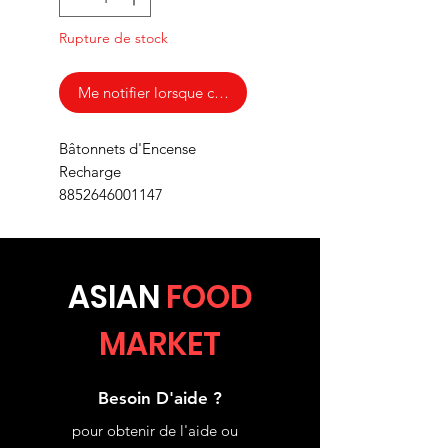
Rupture de stock
Me notifier lorsque cet article est disponible
Bâtonnets d'Encense
Recharge
8852646001147
ASIA
N
FOOD
MARKET
Besoin D'aide ?
pour obtenir de l'aide ou