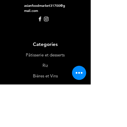
asianfoodmarket31700@g
mail.com
Categories
Pâtisserie et desserts
Riz
Bières
et Vins
Produits Laitiers &
Œufs
Viande et Volaille
Boissons
Produits Non
Alimentaires