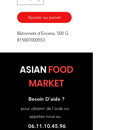
Ajouter au panier
Bâtonnets d'Encens, 500 G
815007000553
ASIA
N
FOOD
MARKET
Besoin D'aide ?
pour obtenir de l'aide ou
appelez-nous au
06.11.10.45.96