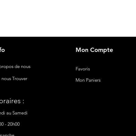
fo
Mon Compte
propos de nous
Favoris
 nous Trouver
Mon Paniers
raires :
ndi au Samedi
00 - 20h00
manche