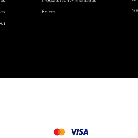
res
Produits Non
Alimentaires
10
tes
Épices
ous
CGV&CGU
Nous acceptons les modes de paiement suivant