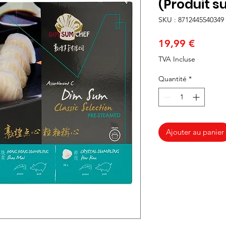
(Produit su
SKU : 8712445540349
Prix
19,99 €
TVA Incluse
Quantité
*
Ajouter au panier