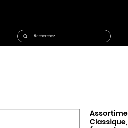
tique
Traiteur
Surgelés
Bio
Non Alimentair
Assortime
Classique,