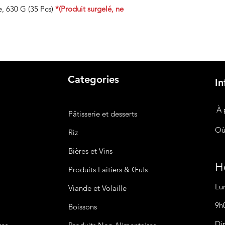
, 630 G (35 Pcs)
*(Produit surgelé, ne
Categories
In
À 
Pâtisserie et desserts
Où
Riz
Bières
et Vins
Ho
Produits Laitiers &
Œufs
Lu
Viande et Volaille
9h
Boissons
Di