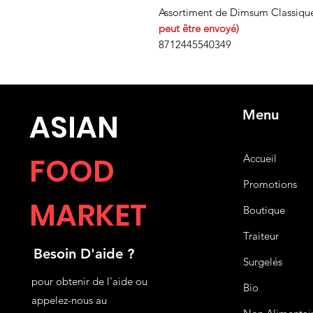
Assortiment de Dimsum Classique
peut être envoyé)
8712445540349
Menu
ASIA
N
FOOD
Accueil
Promotions
MARKET
Boutique
Traiteur
Besoin D'aide ?
Surgelés
pour obtenir de l'aide ou
Bio
appelez-nous au