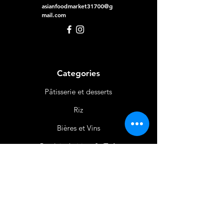
asianfoodmarket31700@g
mail.com
Categories
Pâtisserie et desserts
Riz
Bières
et Vins
Produits Laitiers &
Œufs
Viande et Volaille
Boissons
Produits Non
Alimentaires
Épices