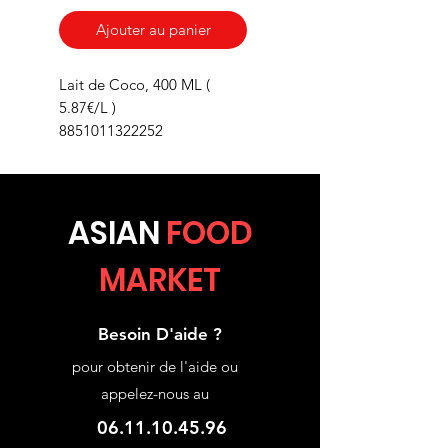
Ajouter au panier
Lait de Coco, 400 ML (
5.87€/L )
8851011322252
ASIA
N
FOOD
MARKET
Besoin D'aide ?
pour obtenir de l'aide ou
appelez-nous au
06.11.10.45.96