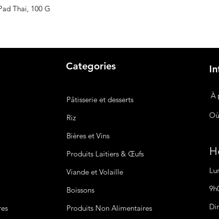
Pad Thai, 100 G
Categories
In
À 
Pâtisserie et desserts
Où
Riz
Bières
et Vins
Ho
Produits Laitiers &
Œufs
Lu
Viande et Volaille
9h
Boissons
Di
res
Produits Non
Alimentaires