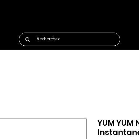
tique
Traiteur
Surgelés
Bio
Non Alimentair
YUM YUM N
Instantané