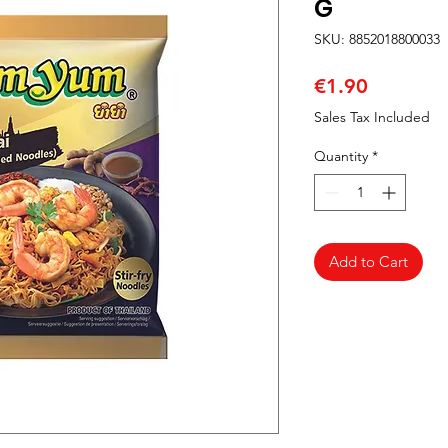
G
SKU: 8852018800033
Price
€1.90
Sales Tax Included
Quantity
*
Add to Cart