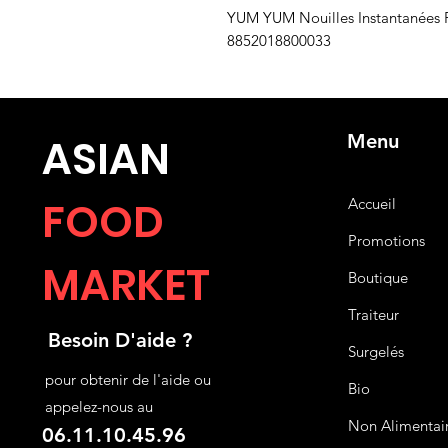
YUM YUM Nouilles Instantanées 
8852018800033
Menu
ASIA
N
FOOD
Accueil
Promotions
MARKET
Boutique
Traiteur
Besoin D'aide ?
Surgelés
pour obtenir de l'aide ou
Bio
appelez-nous au
Non Alimentai
06.11.10.45.96