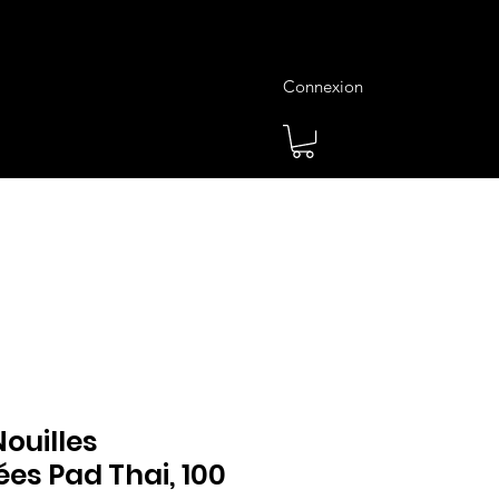
Connexion
es
Meilleures Ventes
Plus
ouilles
es Pad Thai, 100