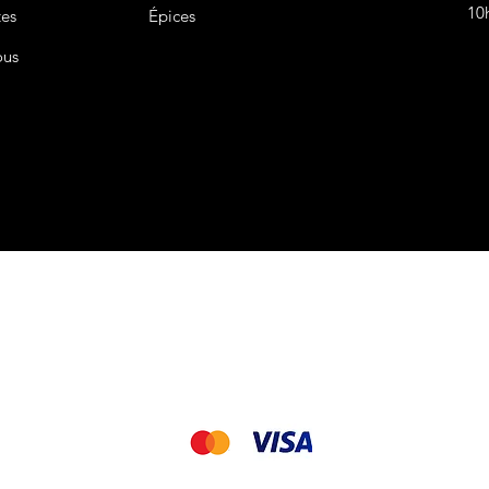
10
tes
Épices
ous
CGV&CGU
Nous acceptons les modes de paiement suivant