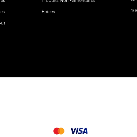
res
Produits Non
Alimentaires
10
tes
Épices
ous
CGV&CGU
Nous acceptons les modes de paiement suivant