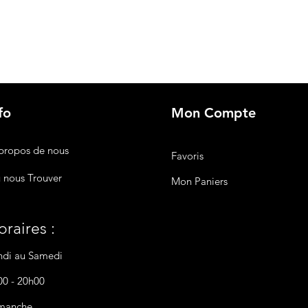
fo
Mon Compte
propos de nous
Favoris
 nous Trouver
Mon Paniers
raires :
ndi au Samedi
00 - 20h00
manche