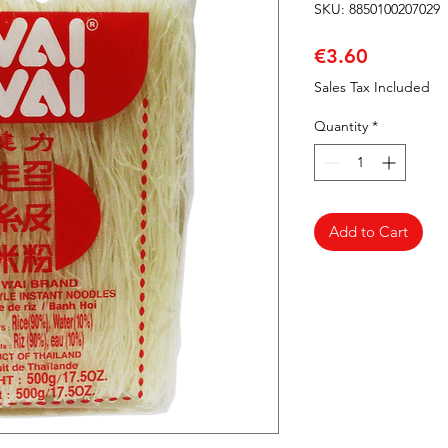
SKU: 8850100207029
Price
€3.60
Sales Tax Included
Quantity
*
Add to Cart