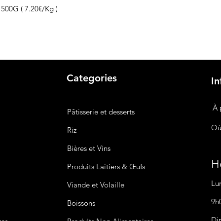
00G ( 7.20€/Kg )
Categories
In
À 
Pâtisserie et desserts
Où
Riz
Bières
et Vins
Ho
Produits Laitiers &
Œufs
Lu
Viande et Volaille
9h
Boissons
Di