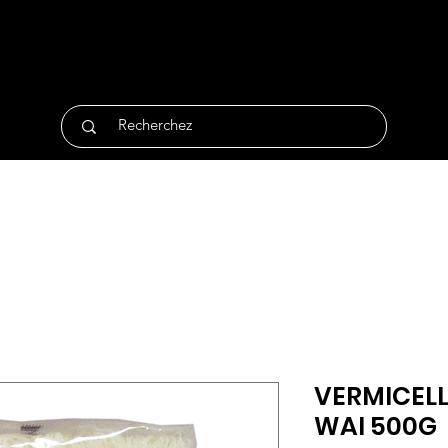
tique
Traiteur
Surgelés
Bio
Non Alimentair
VERMICELLE
WAI 500G