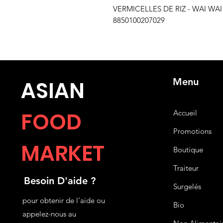
VERMICELLES DE RIZ - WAI WAI 5
8850100207029
Menu
ASIA
N
FOOD
Accueil
Promotions
MARKET
Boutique
Traiteur
Besoin D'aide ?
Surgelés
pour obtenir de l'aide ou
Bio
appelez-nous au