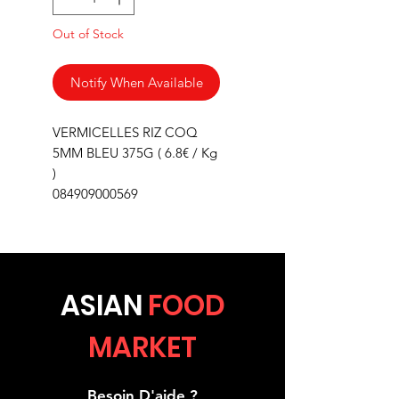
Out of Stock
Notify When Available
VERMICELLES RIZ COQ
5MM BLEU 375G ( 6.8€ / Kg
)
084909000569
ASIA
N
FOOD
MARKET
Besoin D'aide ?