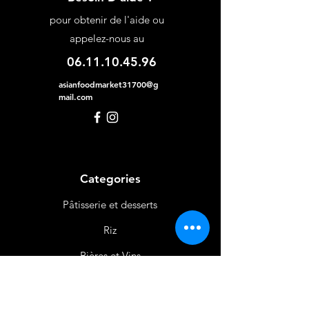
pour obtenir de l'aide ou
appelez-nous au
06.11.10.45.96
asianfoodmarket31700@g
mail.com
Categories
Pâtisserie et desserts
Riz
Bières
et Vins
Produits Laitiers &
Œufs
Viande et Volaille