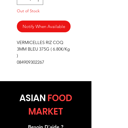
Out of Stock
Notify When Available
VERMICELLES RIZ COQ
3MM BLEU 375G ( 6.80€/Kg
)
084909302267
ASIA
N
FOOD
MARKET
Besoin D'aide ?