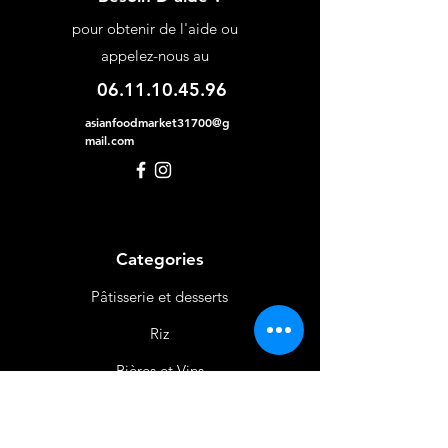
pour obtenir de l'aide ou
appelez-nous au
06.11.10.45.96
asianfoodmarket31700@g
mail.com
Categories
Pâtisserie et desserts
Riz
Bières
et Vins
Produits Laitiers &
Œufs
Viande et Volaille