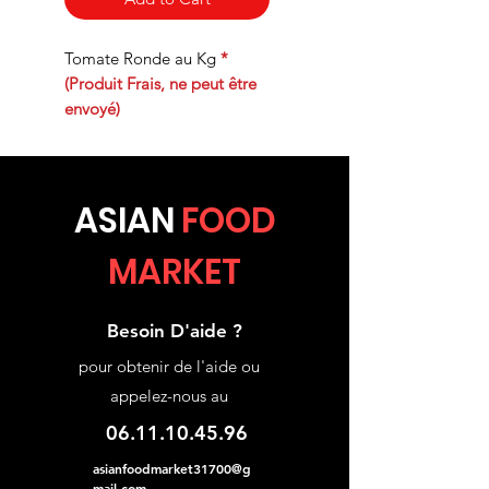
Tomate Ronde au Kg
*
(Produit Frais, ne peut être
envoyé)
ASIA
N
FOOD
MARKET
Besoin D'aide ?
pour obtenir de l'aide ou
appelez-nous au
06.11.10.45.96
asianfoodmarket31700@g
mail.com