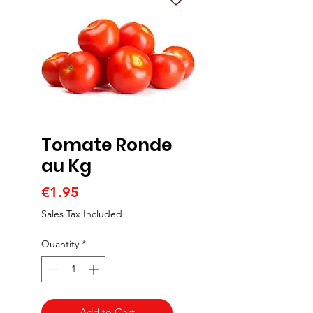
Tomate Ronde
au Kg
Price
€1.95
Sales Tax Included
Quantity
*
Add to Cart