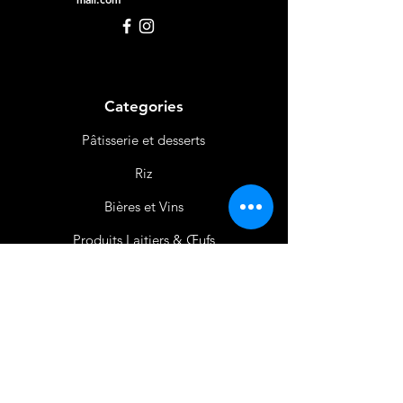
Categories
Pâtisserie et desserts
Riz
Bières
et Vins
Produits Laitiers &
Œufs
Viande et Volaille
Boissons
Produits Non
Alimentaires
Épices