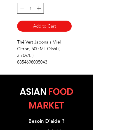
Add to Cart
Thé Vert Japonais Miel
Citron, 500 ML Oishi (
3.70€/L )
8854698005043
ASIA
N
FOOD
MARKET
Besoin D'aide ?