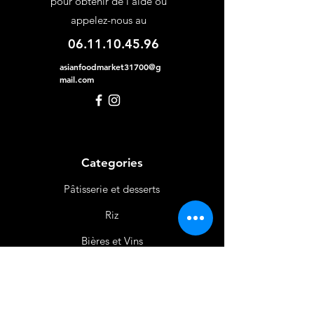
pour obtenir de l'aide ou
appelez-nous au
06.11.10.45.96
asianfoodmarket31700@g
mail.com
Categories
Pâtisserie et desserts
Riz
Bières
et Vins
Produits Laitiers &
Œufs
Viande et Volaille