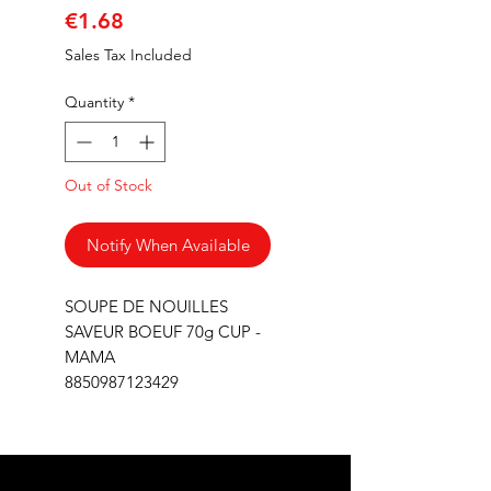
Price
€1.68
Sales Tax Included
Quantity
*
Out of Stock
Notify When Available
SOUPE DE NOUILLES
SAVEUR BOEUF 70g CUP -
MAMA
8850987123429